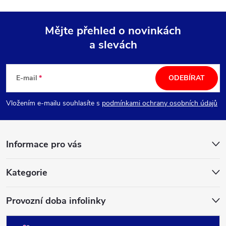
Mějte přehled o novinkách
a slevách
Z
á
E-mail
ODEBÍRAT
p
Vložením e-mailu souhlasíte s
podmínkami ochrany osobních údajů
a
Informace pro vás
t
í
Kategorie
Provozní doba infolinky