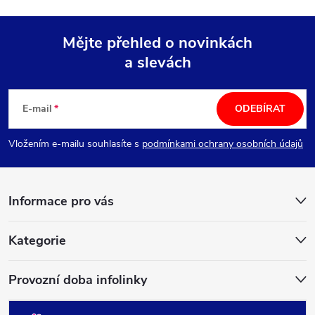
Mějte přehled o novinkách
a slevách
Z
á
E-mail
ODEBÍRAT
p
Vložením e-mailu souhlasíte s
podmínkami ochrany osobních údajů
a
Informace pro vás
t
í
Kategorie
Provozní doba infolinky