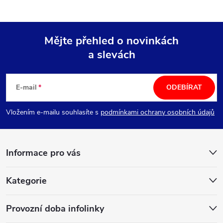
Mějte přehled o novinkách
a slevách
Z
á
E-mail
ODEBÍRAT
p
Vložením e-mailu souhlasíte s
podmínkami ochrany osobních údajů
a
Informace pro vás
t
í
Kategorie
Provozní doba infolinky