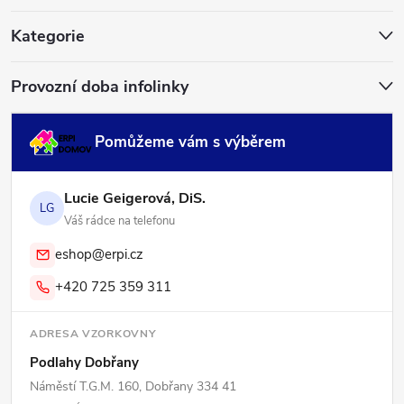
t
í
Kategorie
Provozní doba infolinky
Pomůžeme vám s výběrem
Lucie Geigerová, DiS.
LG
Váš rádce na telefonu
eshop@erpi.cz
+420 725 359 311
ADRESA VZORKOVNY
Podlahy Dobřany
Náměstí T.G.M. 160, Dobřany 334 41