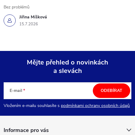
Bez problémů
Jiřina Míšková
15.7.2026
Mějte přehled o novinkách
a slevách
Z
á
E-mail
ODEBÍRAT
p
Vložením e-mailu souhlasíte s
podmínkami ochrany osobních údajů
a
Informace pro vás