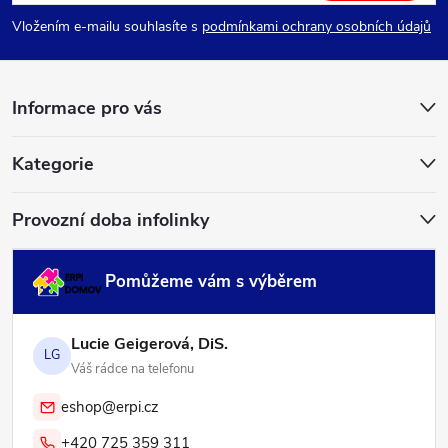
p
Vložením e-mailu souhlasíte s
podmínkami ochrany osobních údajů
a
Informace pro vás
t
í
Kategorie
Provozní doba infolinky
Pomůžeme vám s výběrem
Lucie Geigerová, DiS.
LG
Váš rádce na telefonu
eshop@erpi.cz
+420 725 359 311