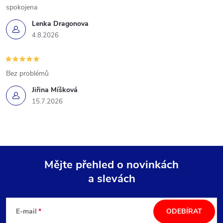
spokojena
Lenka Dragonova
4.8.2026
Bez problémů
Jiřina Míšková
15.7.2026
Mějte přehled o novinkách
a slevách
Z
á
E-mail
ODEBÍRAT