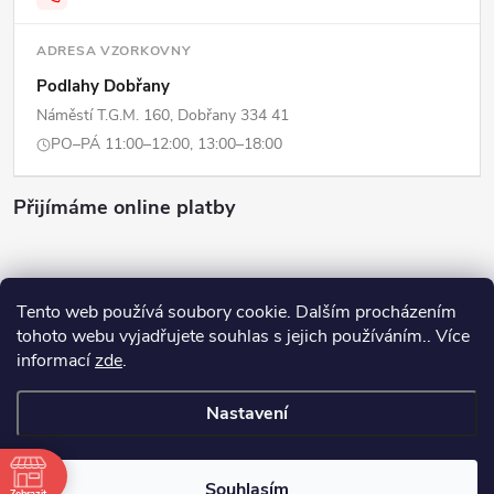
ADRESA VZORKOVNY
Podlahy Dobřany
Náměstí T.G.M. 160, Dobřany 334 41
PO–PÁ 11:00–12:00, 13:00–18:00
Přijímáme online platby
Tento web používá soubory cookie. Dalším procházením
tohoto webu vyjadřujete souhlas s jejich používáním.. Více
Copyright 2026
ERPI - Domov
. Všechna práva vyhrazena.
Upravit
informací
zde
.
nastavení cookies
Nastavení
Vytvořil Shoptet
Souhlasím
Odstoupit od smlouvy