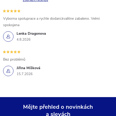
Zobrazit recenze
Vyborna spoluprace a rychle dodani,kvalitne zabaleno. Velmi
spokojena
Lenka Dragonova
4.8.2026
Bez problémů
Jiřina Míšková
15.7.2026
Mějte přehled o novinkách
a slevách