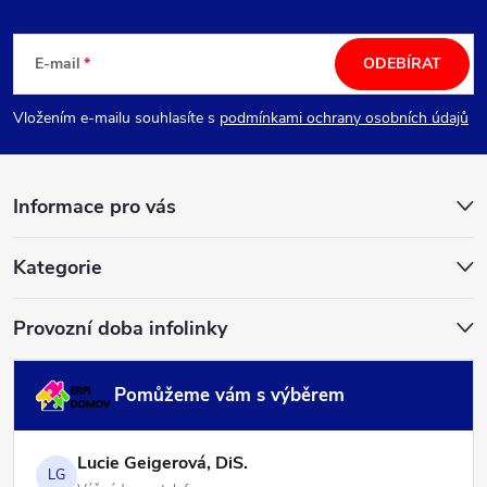
Z
á
E-mail
ODEBÍRAT
p
Vložením e-mailu souhlasíte s
podmínkami ochrany osobních údajů
a
Informace pro vás
t
í
Kategorie
Provozní doba infolinky
Pomůžeme vám s výběrem
Lucie Geigerová, DiS.
LG