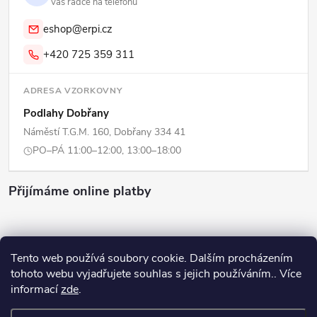
Váš rádce na telefonu
eshop@erpi.cz
+420 725 359 311
ADRESA VZORKOVNY
Podlahy Dobřany
Náměstí T.G.M. 160, Dobřany 334 41
PO–PÁ 11:00–12:00, 13:00–18:00
Přijímáme online platby
Tento web používá soubory cookie. Dalším procházením
tohoto webu vyjadřujete souhlas s jejich používáním.. Více
Copyright 2026
ERPI - Domov
. Všechna práva vyhrazena.
Upravit
informací
zde
.
nastavení cookies