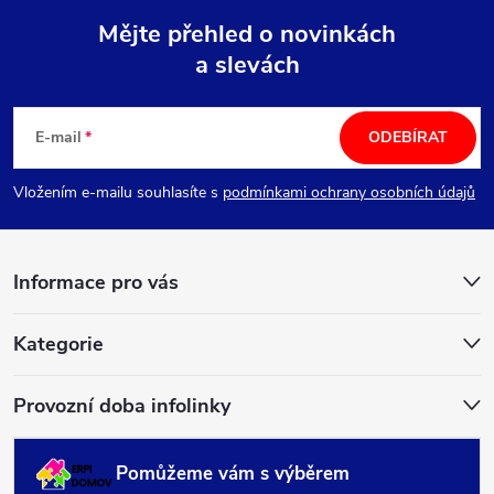
Mějte přehled o novinkách
a slevách
Z
á
E-mail
ODEBÍRAT
p
Vložením e-mailu souhlasíte s
podmínkami ochrany osobních údajů
a
Informace pro vás
t
í
Kategorie
Provozní doba infolinky
Pomůžeme vám s výběrem