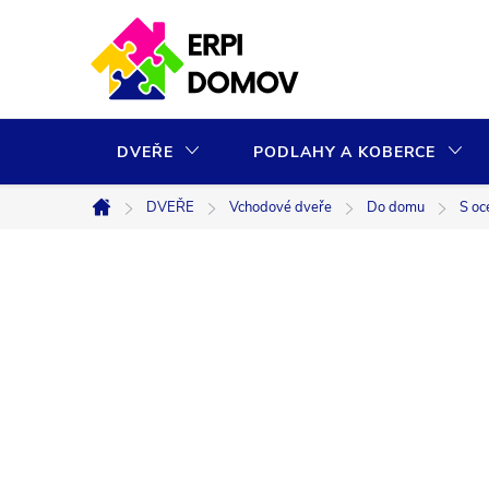
Přejít
na
obsah
DVEŘE
PODLAHY A KOBERCE
DVEŘE
Vchodové dveře
Do domu
S oc
Domů