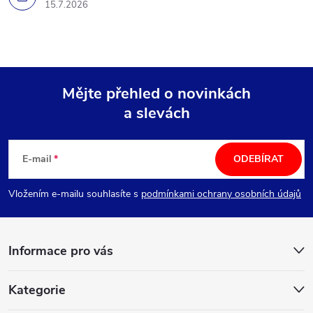
15.7.2026
Mějte přehled o novinkách
a slevách
Z
á
E-mail
ODEBÍRAT
p
Vložením e-mailu souhlasíte s
podmínkami ochrany osobních údajů
a
Informace pro vás
t
í
Kategorie