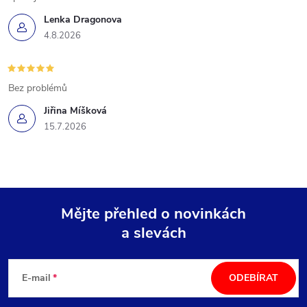
Lenka Dragonova
4.8.2026
Bez problémů
Jiřina Míšková
15.7.2026
Mějte přehled o novinkách
a slevách
Z
á
E-mail
ODEBÍRAT