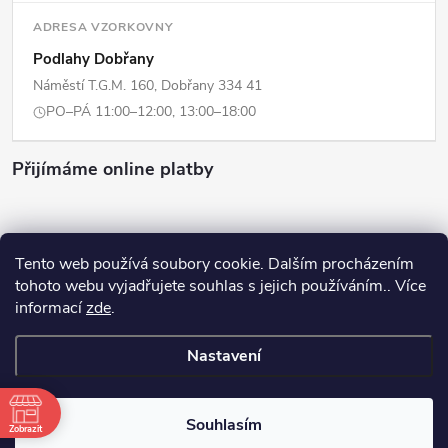
ADRESA VZORKOVNY
Podlahy Dobřany
Náměstí T.G.M. 160, Dobřany 334 41
PO–PÁ 11:00–12:00, 13:00–18:00
Přijímáme online platby
Tento web používá soubory cookie. Dalším procházením
tohoto webu vyjadřujete souhlas s jejich používáním.. Více
Copyright 2026
ERPI - Domov
. Všechna práva vyhrazena.
Upravit
informací
zde
.
nastavení cookies
Nastavení
Vytvořil Shoptet
Souhlasím
Odstoupit od smlouvy
Zobrazit