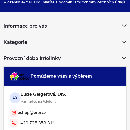
p
Vložením e-mailu souhlasíte s
podmínkami ochrany osobních údajů
a
Informace pro vás
t
í
Kategorie
Provozní doba infolinky
Pomůžeme vám s výběrem
Lucie Geigerová, DiS.
LG
Váš rádce na telefonu
eshop@erpi.cz
+420 725 359 311