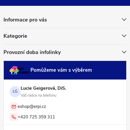
a
Informace pro vás
t
í
Kategorie
Provozní doba infolinky
Pomůžeme vám s výběrem
Lucie Geigerová, DiS.
LG
Váš rádce na telefonu
eshop@erpi.cz
+420 725 359 311