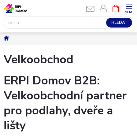
Přejít
NÁKUPNÍ
KOŠÍK
na
obsah
HLEDAT
Domů
Velkoobchod
ERPI Domov B2B:
Velkoobchodní partner
pro podlahy, dveře a
lišty