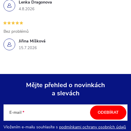
Lenka Dragonova
4.8.2026
Bez problémů
Jiřina Míšková
15.7.2026
Mějte přehled o novinkách
a slevách
Z
á
E-mail
ODEBÍRAT
p
Vložením e-mailu souhlasíte s
podmínkami ochrany osobních údajů