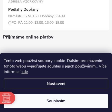
ADRESA VZORKOVNY
Podlahy Dobřany
Náměstí T.G.M. 160, Dobřany 334 41
PO–PÁ 11:00–12:00, 13:00–18:00
Přijímáme online platby
Tento web používá soubory cookie. Dalším procházením
tohoto webu vyjadřujete souhlas s jejich používáním.. Více
Copyright 2026
ERPI - Domov
. Všechna práva vyhrazena.
Upravit
informací
zde
.
nastavení cookies
Nastavení
Vytvořil Shoptet
Souhlasím
Odstoupit od smlouvy
Zobrazit