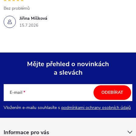
Bez problémů
Jiřina Míšková
15.7.2026
Mějte přehled o novinkách
a slevách
Z
á
E-mail
ODEBÍRAT
p
Vložením e-mailu souhlasíte s
podmínkami ochrany osobních údajů
a
Informace pro vás