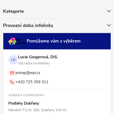
t
í
Kategorie
Provozní doba infolinky
Pomůžeme vám s výběrem
Lucie Geigerová, DiS.
LG
Váš rádce na telefonu
eshop@erpi.cz
+420 725 359 311
ADRESA VZORKOVNY
Podlahy Dobřany
Náměstí T.G.M. 160, Dobřany 334 41