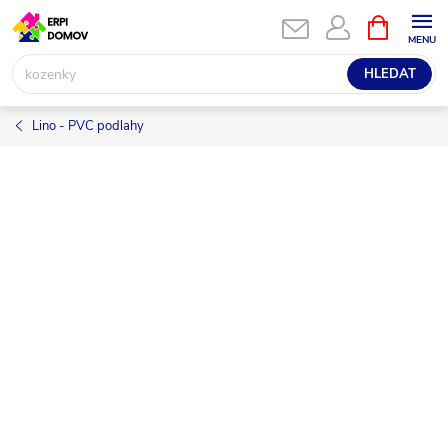
Přejít
NÁKUPNÍ
KOŠÍK
na
obsah
HLEDAT
Lino - PVC podlahy