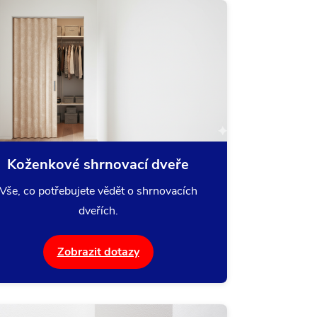
Koženkové shrnovací dveře
Vše, co potřebujete vědět o shrnovacích
dveřích.
Zobrazit dotazy