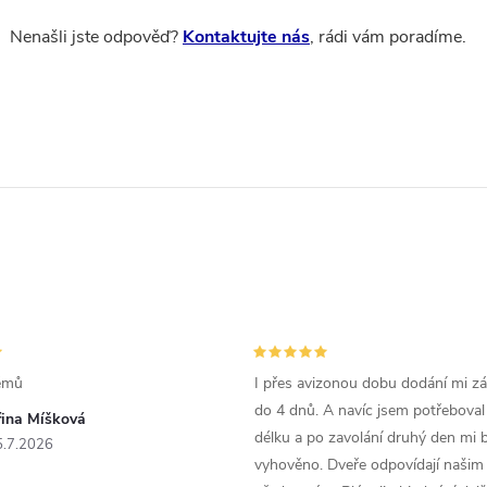
Nenašli jste odpověď?
Kontaktujte nás
, rádi vám poradíme.
émů
I přes avizonou dobu dodání mi zás
do 4 dnů. A navíc jsem potřeboval
řina Míšková
délku a po zavolání druhý den mi 
5.7.2026
vyhověno. Dveře odpovídají našim