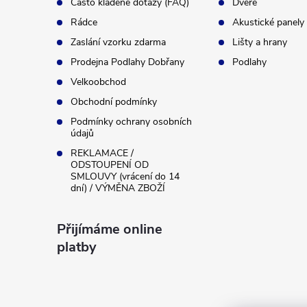
t
Často kladené dotazy (FAQ)
Dveře
Rádce
Akustické panely
í
Zaslání vzorku zdarma
Lišty a hrany
Prodejna Podlahy Dobřany
Podlahy
Velkoobchod
Obchodní podmínky
Podmínky ochrany osobních
údajů
REKLAMACE /
ODSTOUPENÍ OD
SMLOUVY (vrácení do 14
dní) / VÝMĚNA ZBOŽÍ
Přijímáme online
platby