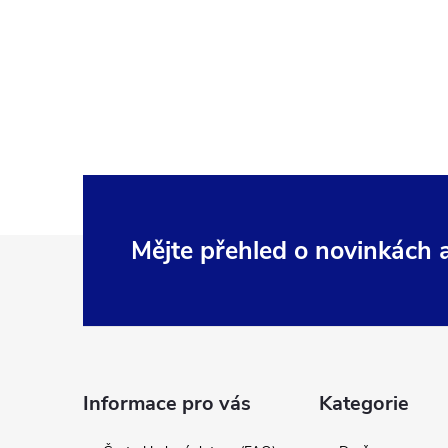
Z
Mějte přehled o novinkách
á
p
a
Informace pro vás
Kategorie