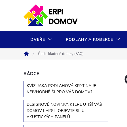
Přejít
na
obsah
DVEŘE
PODLAHY A KOBERCE
Často kladené dotazy (FAQ)
Domů
P
RÁDCE
KVÍZ: JAKÁ PODLAHOVÁ KRYTINA JE
o
NEJVHODNĚJŠÍ PRO VÁŠ DOMOV?
s
DESIGNOVÉ NOVINKY, KTERÉ UTIŠÍ VÁŠ
DOMOV I MYSL: OBJEVTE SÍLU
t
AKUSTICKÝCH PANELŮ