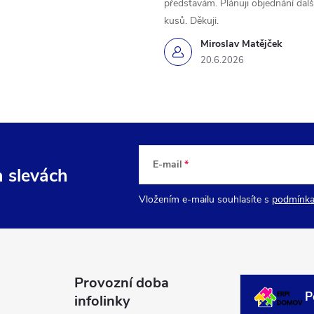
představám. Plánuji objednání dal
kusů. Děkuji.
Miroslav Matějček
20.6.2026
E-mail
a slevách
Vložením e-mailu souhlasíte s
podmínka
Provozní doba
P
infolinky