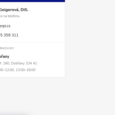
Geigerová, DiS.
e na telefonu
rpi.cz
5 359 311
ORKOVNY
břany
M. 160, Dobřany 334 41
0–12:00, 13:00–18:00