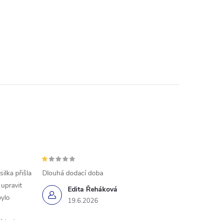
ilka přišla
Dlouhá dodací doba
 upravit
Edita Řeháková
bylo
19.6.2026