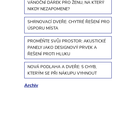
r
VÁNOČNÍ DÁREK PRO ŽENU, NA KTERÝ
NIKDY NEZAPOMENE?
a
SHRNOVACÍ DVEŘE: CHYTRÉ ŘEŠENÍ PRO
ÚSPORU MÍSTA
n
PROMĚŇTE SVŮJ PROSTOR: AKUSTICKÉ
n
PANELY JAKO DESIGNOVÝ PRVEK A
ŘEŠENÍ PROTI HLUKU
í
NOVÁ PODLAHA A DVEŘE: 5 CHYB,
KTERÝM SE PŘI NÁKUPU VYHNOUT
p
Archiv
a
n
e