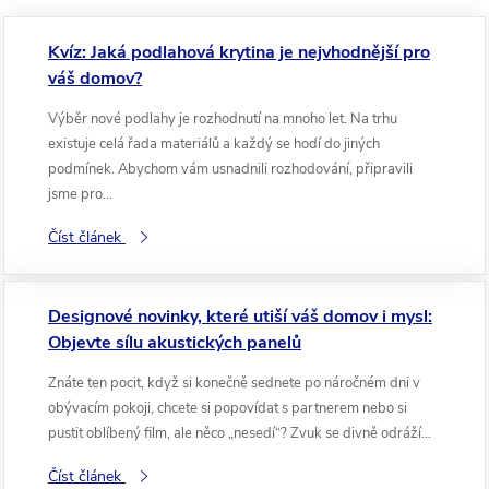
Kvíz: Jaká podlahová krytina je nejvhodnější pro
váš domov?
Výběr nové podlahy je rozhodnutí na mnoho let. Na trhu
existuje celá řada materiálů a každý se hodí do jiných
podmínek. Abychom vám usnadnili rozhodování, připravili
jsme pro...
Číst článek
Designové novinky, které utiší váš domov i mysl:
Objevte sílu akustických panelů
Znáte ten pocit, když si konečně sednete po náročném dni v
obývacím pokoji, chcete si popovídat s partnerem nebo si
pustit oblíbený film, ale něco „nesedí“? Zvuk se divně odráží...
Číst článek