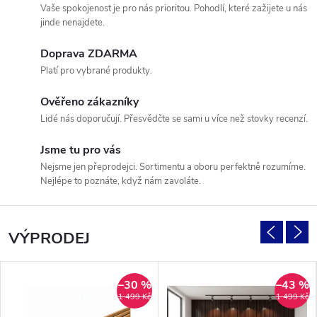
5
Vaše spokojenost je pro nás prioritou. Pohodlí, které zažijete u nás
jinde nenajdete.
l
Doprava ZDARMA
e
Platí pro vybrané produkty.
t
Ověřeno zákazníky
Lidé nás doporučují. Přesvědčte se sami u více než stovky recenzí.
y
Jsme tu pro vás
z
Nejsme jen přeprodejci. Sortimentu a oboru perfektně rozumíme.
Nejlépe to poznáte, když nám zavoláte.
k
u
VÝPRODEJ
š
e
–30 %
–43 %
1 499 Kč
1 499 Kč