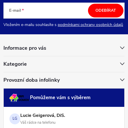
á
E-mail
ODEBÍRAT
p
Vložením e-mailu souhlasíte s
podmínkami ochrany osobních údajů
a
Informace pro vás
t
í
Kategorie
Provozní doba infolinky
Pomůžeme vám s výběrem
Lucie Geigerová, DiS.
LG
Váš rádce na telefonu