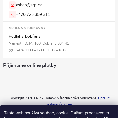
eshop@erpi.cz
+420 725 359 311
ADRESA VZORKOVNY
Podlahy Dobřany
Náměstí T.G.M. 160, Dobřany 334 41
PO–PÁ 11:00–12:00, 13:00–18:00
Přijímáme online platby
Copyright 2026
ERPI - Domov
. Všechna práva vyhrazena.
Upravit
nastavení cookies
Tento web používá soubory cookie. Dalším procházením
Vytvořil Shoptet