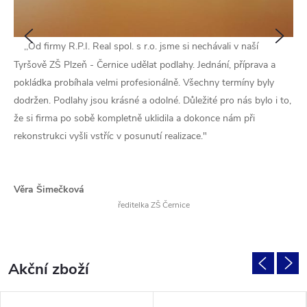
Předchozí
Násle
,,Od firmy R.P.I. Real spol. s r.o. jsme si nechávali v naší
Tyršově ZŠ Plzeň - Černice udělat podlahy. Jednání, příprava a
pokládka probíhala velmi profesionálně. Všechny termíny byly
dodržen. Podlahy jsou krásné a odolné. Důležité pro nás bylo i to,
že si firma po sobě kompletně uklidila a dokonce nám při
rekonstrukci vyšli vstříc v posunutí realizace."
Věra Šimečková
ředitelka ZŠ Černice
Akční zboží