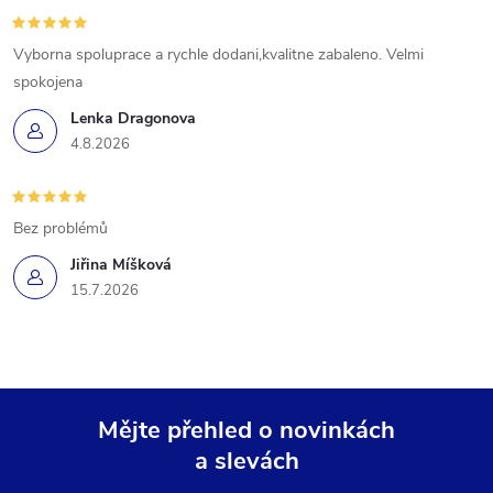
Vyborna spoluprace a rychle dodani,kvalitne zabaleno. Velmi
spokojena
Lenka Dragonova
4.8.2026
Bez problémů
Jiřina Míšková
15.7.2026
Mějte přehled o novinkách
a slevách
Z