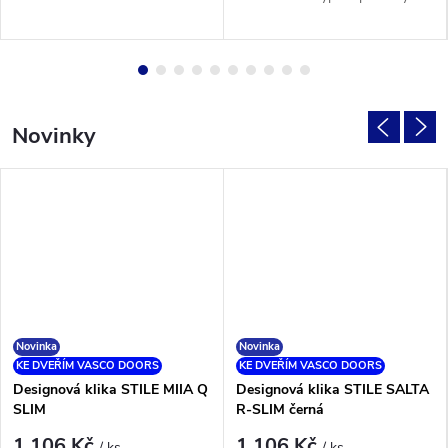
ODSTÍNU. Akustický panel v
prostor, nebo zlepšit akustiku...
dekoru Tmavý ořech utváří
klidné...
Novinky
Novinka
Novinka
KE DVEŘÍM VASCO DOORS
KE DVEŘÍM VASCO DOORS
Designová klika STILE MIIA Q
Designová klika STILE SALTA
SLIM
R-SLIM černá
1 106 Kč
1 106 Kč
/ ks
/ ks