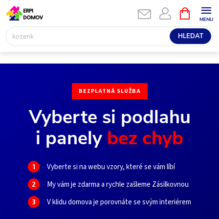
Přejít
NÁKUPNÍ
KOŠÍK
na
obsah
HLEDAT
S
p
BEZPLATNÁ SLUŽBA
e
Vyberte si podlahu
c
i panely
bez chyb
i
a
Vyberte si na webu vzory, které se vám líbí
1
My vám je zdarma a rychle zašleme Zásilkovnou
l
2
V klidu domova je porovnáte se svým interiérem
3
i