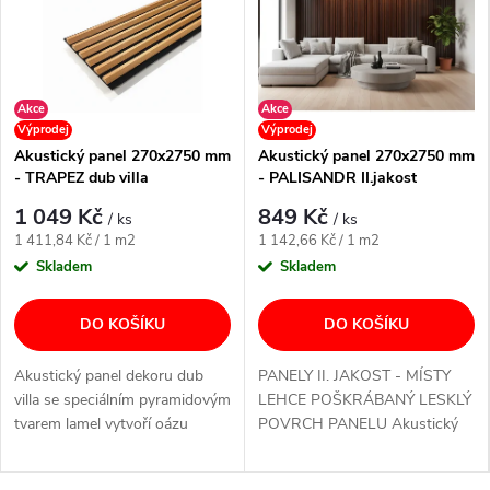
n
o
s
Akce
Akce
Výprodej
Výprodej
t
Akustický panel 270x2750 mm
Akustický panel 270x2750 mm
- TRAPEZ dub villa
- PALISANDR II.jakost
í
1 049 Kč
849 Kč
/ ks
/ ks
Měrná
Měrná
1 411,84 Kč / 1 m2
1 142,66 Kč / 1 m2
cena:
cena:
Skladem
Skladem
DO KOŠÍKU
DO KOŠÍKU
Akustický panel dekoru dub
PANELY II. JAKOST - MÍSTY
villa se speciálním pyramidovým
LEHCE POŠKRÁBANÝ LESKLÝ
tvarem lamel vytvoří oázu
POVRCH PANELU Akustický
relaxu. Hledáte čím vyplnit
panel dekoru PALISANDR
prázdný prostor,...
vytvoří oázu relaxu. Hledáte