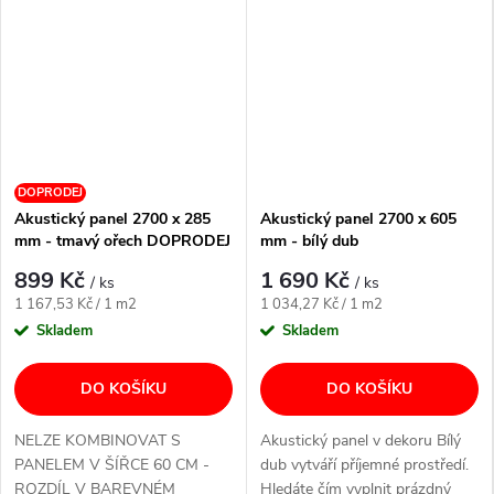
DOPRODEJ
Akustický panel 2700 x 285
Akustický panel 2700 x 605
mm - tmavý ořech DOPRODEJ
mm - bílý dub
899 Kč
1 690 Kč
/ ks
/ ks
Měrná
Měrná
1 167,53 Kč / 1 m2
1 034,27 Kč / 1 m2
cena:
cena:
Skladem
Skladem
DO KOŠÍKU
DO KOŠÍKU
NELZE KOMBINOVAT S
Akustický panel v dekoru Bílý
PANELEM V ŠÍŘCE 60 CM -
dub vytváří příjemné prostředí.
ROZDÍL V BAREVNÉM
Hledáte čím vyplnit prázdný