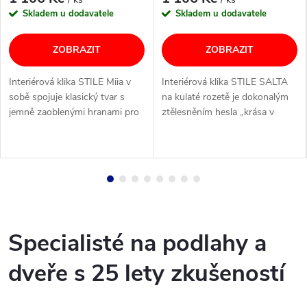
Skladem u dodavatele
Skladem u dodavatele
ZOBRAZIT
ZOBRAZIT
Interiérová klika STILE Miia v
Interiérová klika STILE SALTA
sobě spojuje klasický tvar s
na kulaté rozetě je dokonalým
jemně zaoblenými hranami pro
ztělesněním hesla „krása v
maximální pohodlí a vizuální
jednoduchosti“. Její jemné,
harmonii. Díky...
minimalistické linie a...
Specialisté na podlahy a
dveře s 25 lety zkušeností