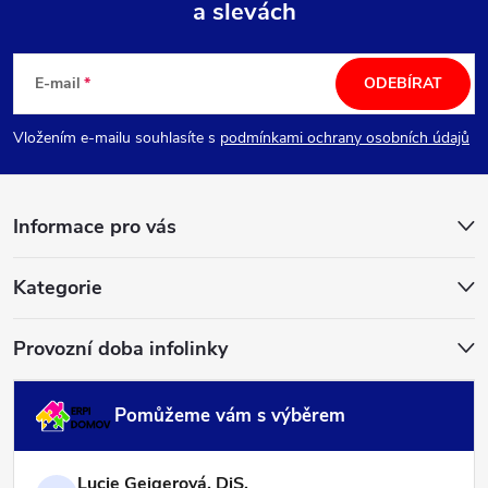
a slevách
Z
á
E-mail
ODEBÍRAT
p
Vložením e-mailu souhlasíte s
podmínkami ochrany osobních údajů
a
Informace pro vás
t
í
Kategorie
Provozní doba infolinky
Pomůžeme vám s výběrem
Lucie Geigerová, DiS.