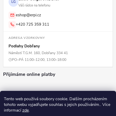
LG
Váš rádce na telefonu
eshop@erpi.cz
+420 725 359 311
ADRESA VZORKOVNY
Podlahy Dobřany
Náměstí T.G.M. 160, Dobřany 334 41
PO–PÁ 11:00–12:00, 13:00–18:00
Přijímáme online platby
Tento web používá soubory cookie. Dalším procházením
tohoto webu vyjadřujete souhlas s jejich používáním.. Více
Copyright 2026
ERPI - Domov
. Všechna práva vyhrazena.
Upravit
informací
zde
.
nastavení cookies