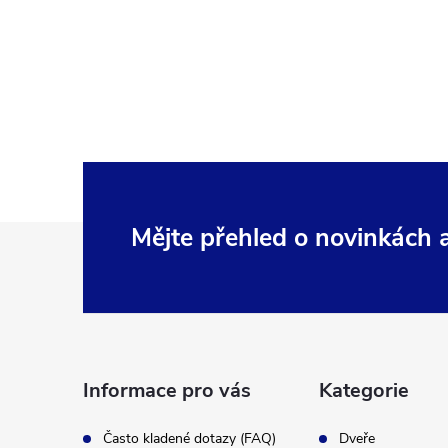
Z
Mějte přehled o novinkách
á
p
a
Informace pro vás
Kategorie
t
Často kladené dotazy (FAQ)
Dveře