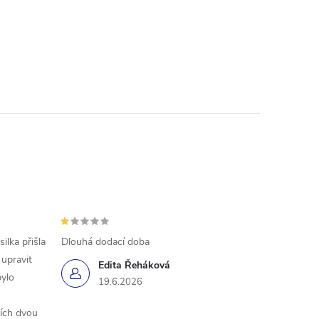
ilka přišla
Dlouhá dodací doba
 upravit
Edita Řeháková
bylo
19.6.2026
ších dvou