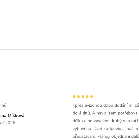
émů
I přes avizonou dobu dodání mi zás
do 4 dnů. A navíc jsem potřeboval
řina Míšková
délku a po zavolání druhý den mi 
5.7.2026
vyhověno. Dveře odpovídají našim
představám. Plánuji objednání dal