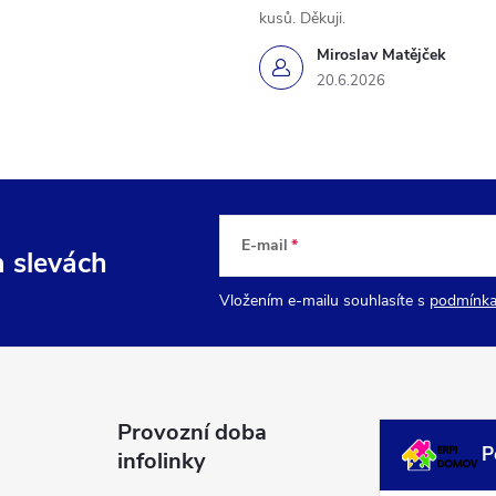
kusů. Děkuji.
Miroslav Matějček
20.6.2026
E-mail
a slevách
Vložením e-mailu souhlasíte s
podmínka
Provozní doba
P
infolinky