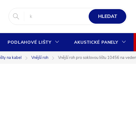
HLEDAT
PODLAHOVÉ LIŠTY
AKUSTICKÉ PANELY
šty na kabel
Vnější roh
Vnější roh pro soklovou lištu 10456 na ved