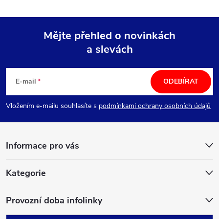
Mějte přehled o novinkách
a slevách
Z
á
E-mail
ODEBÍRAT
p
Vložením e-mailu souhlasíte s
podmínkami ochrany osobních údajů
a
Informace pro vás
t
í
Kategorie
Provozní doba infolinky