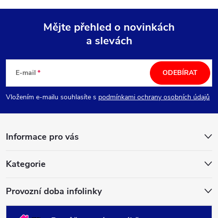
Mějte přehled o novinkách
a slevách
Z
á
E-mail
ODEBÍRAT
p
Vložením e-mailu souhlasíte s
podmínkami ochrany osobních údajů
a
Informace pro vás
t
í
Kategorie
Provozní doba infolinky