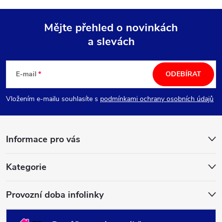
Mějte přehled o novinkách
a slevách
Z
á
E-mail
ODEBÍRAT
p
Vložením e-mailu souhlasíte s
podmínkami ochrany osobních údajů
a
Informace pro vás
t
í
Kategorie
Provozní doba infolinky