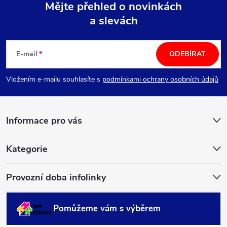
Mějte přehled o novinkách
a slevách
Z
á
E-mail
ODEBÍRAT
p
Vložením e-mailu souhlasíte s
podmínkami ochrany osobních údajů
a
Informace pro vás
t
í
Kategorie
Provozní doba infolinky
Pomůžeme vám s výběrem