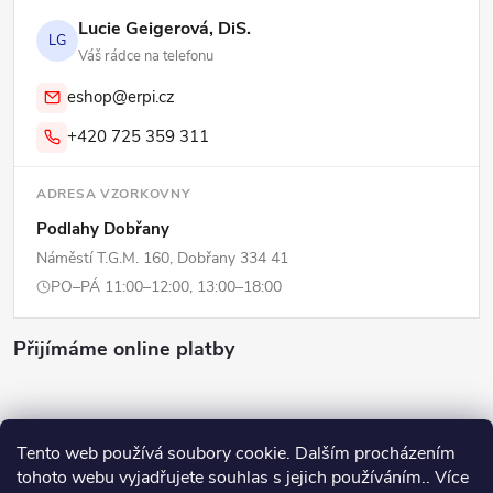
Lucie Geigerová, DiS.
LG
Váš rádce na telefonu
eshop@erpi.cz
+420 725 359 311
ADRESA VZORKOVNY
Podlahy Dobřany
Náměstí T.G.M. 160, Dobřany 334 41
PO–PÁ 11:00–12:00, 13:00–18:00
Přijímáme online platby
Tento web používá soubory cookie. Dalším procházením
tohoto webu vyjadřujete souhlas s jejich používáním.. Více
Copyright 2026
ERPI - Domov
. Všechna práva vyhrazena.
Upravit