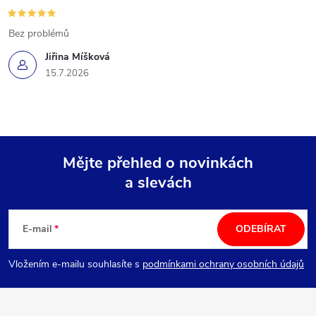
Bez problémů
Jiřina Míšková
15.7.2026
Mějte přehled o novinkách
a slevách
Z
á
E-mail
ODEBÍRAT
p
Vložením e-mailu souhlasíte s
podmínkami ochrany osobních údajů
a