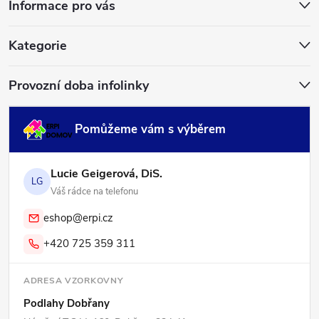
Informace pro vás
t
í
Kategorie
Provozní doba infolinky
Pomůžeme vám s výběrem
Lucie Geigerová, DiS.
LG
Váš rádce na telefonu
eshop@erpi.cz
+420 725 359 311
ADRESA VZORKOVNY
Podlahy Dobřany