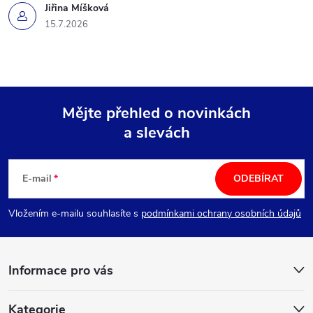
Jiřina Míšková
15.7.2026
Mějte přehled o novinkách
a slevách
Z
á
E-mail
ODEBÍRAT
p
Vložením e-mailu souhlasíte s
podmínkami ochrany osobních údajů
a
Informace pro vás
t
Kategorie