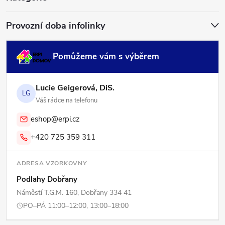
í
Provozní doba infolinky
Pomůžeme vám s výběrem
Lucie Geigerová, DiS.
LG
Váš rádce na telefonu
eshop@erpi.cz
+420 725 359 311
ADRESA VZORKOVNY
Podlahy Dobřany
Náměstí T.G.M. 160, Dobřany 334 41
PO–PÁ 11:00–12:00, 13:00–18:00