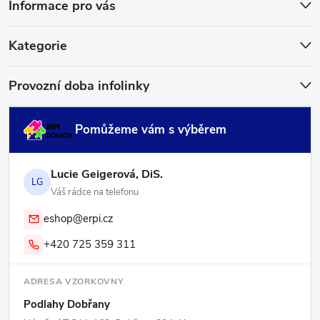
Informace pro vás
t
í
Kategorie
Provozní doba infolinky
Pomůžeme vám s výběrem
Lucie Geigerová, DiS.
LG
Váš rádce na telefonu
eshop@erpi.cz
+420 725 359 311
ADRESA VZORKOVNY
Podlahy Dobřany