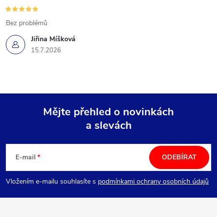
Bez problémů
Jiřina Míšková
15.7.2026
Mějte přehled o novinkách
a slevách
Z
á
E-mail
ODEBÍRAT
p
Vložením e-mailu souhlasíte s
podmínkami ochrany osobních údajů
a