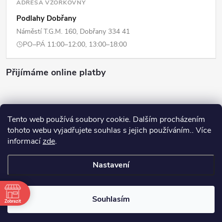
ADRESA VZORKOVNY
Podlahy Dobřany
Náměstí T.G.M. 160, Dobřany 334 41
PO–PÁ 11:00–12:00, 13:00–18:00
Přijímáme online platby
Tento web používá soubory cookie. Dalším procházením
tohoto webu vyjadřujete souhlas s jejich používáním.. Více
Copyright 2026
ERPI - Domov
. Všechna práva vyhrazena.
Upravit
informací
zde
.
nastavení cookies
Nastavení
Vytvořil Shoptet
Souhlasím
Odstoupit od smlouvy
Zobrazit
+420725359311
info@erpi-domov.cz