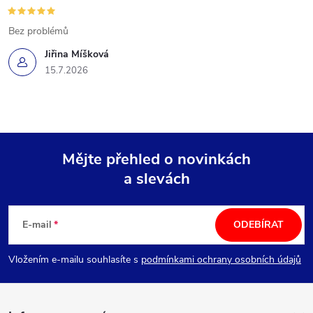
Bez problémů
Jiřina Míšková
15.7.2026
Mějte přehled o novinkách
a slevách
Z
á
E-mail
ODEBÍRAT
p
Vložením e-mailu souhlasíte s
podmínkami ochrany osobních údajů
a