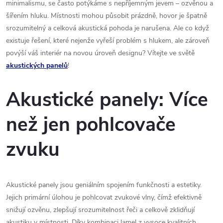
minimalismu, se často potýkáme s nepříjemným jevem – ozvěnou a
šířením hluku. Místnosti mohou působit prázdně, hovor je špatně
srozumitelný a celková akustická pohoda je narušena. Ale co když
existuje řešení, které nejenže vyřeší problém s hlukem, ale zároveň
povýší váš interiér na novou úroveň designu? Vítejte ve světě
akustických panelů
!
Akustické panely: Více
než jen pohlcovače
zvuku
Akustické panely jsou geniálním spojením funkčnosti a estetiky.
Jejich primární úlohou je pohlcovat zvukové vlny, čímž efektivně
snižují ozvěnu, zlepšují srozumitelnost řeči a celkově zklidňují
akustiku v místnosti. Díky kombinaci lamel z vysoce kvalitních