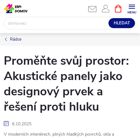
Přejít
NÁKUPNÍ
KOŠÍK
na
obsah
HLEDAT
Rádce
Proměňte svůj prostor:
Akustické panely jako
designový prvek a
řešení proti hluku
6.10.2025
V moderních interiérech, plných hladkých povrchů, skla a