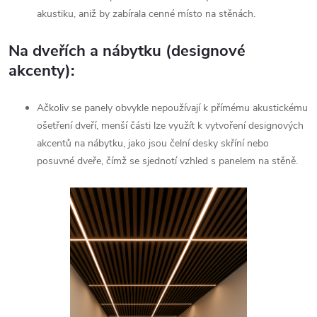
akustiku, aniž by zabírala cenné místo na stěnách.
Na dveřích a nábytku (designové
akcenty):
Ačkoliv se panely obvykle nepoužívají k přímému akustickému
ošetření dveří, menší části lze využít k vytvoření designových
akcentů na nábytku, jako jsou čelní desky skříní nebo
posuvné dveře, čímž se sjednotí vzhled s panelem na stěně.