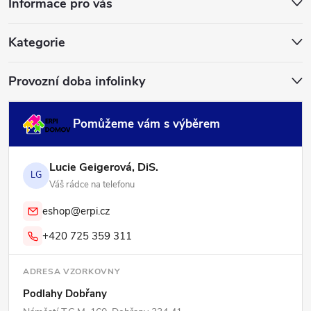
Informace pro vás
t
í
Kategorie
Provozní doba infolinky
Pomůžeme vám s výběrem
Lucie Geigerová, DiS.
LG
Váš rádce na telefonu
eshop@erpi.cz
+420 725 359 311
ADRESA VZORKOVNY
Podlahy Dobřany