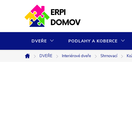
Přejít
na
obsah
DVEŘE
PODLAHY A KOBERCE
DVEŘE
Interiérové dveře
Shrnovací
Ko
Domů