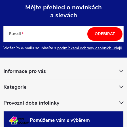
Mějte přehled o novinkách
a slevách
Z
á
E-mail
ODEBÍRAT
p
Vložením e-mailu souhlasíte s
podmínkami ochrany osobních údajů
a
Informace pro vás
t
í
Kategorie
Provozní doba infolinky
Pomůžeme vám s výběrem