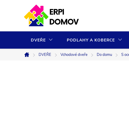
Přejít
na
obsah
DVEŘE
PODLAHY A KOBERCE
DVEŘE
Vchodové dveře
Do domu
S oc
Domů