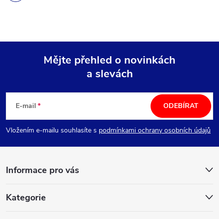
Mějte přehled o novinkách
a slevách
Z
á
E-mail
ODEBÍRAT
p
Vložením e-mailu souhlasíte s
podmínkami ochrany osobních údajů
a
Informace pro vás
t
í
Kategorie