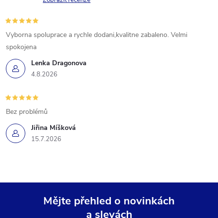
Zobrazit recenze
Vyborna spoluprace a rychle dodani,kvalitne zabaleno. Velmi
spokojena
Lenka Dragonova
4.8.2026
Bez problémů
Jiřina Míšková
15.7.2026
Mějte přehled o novinkách
a slevách