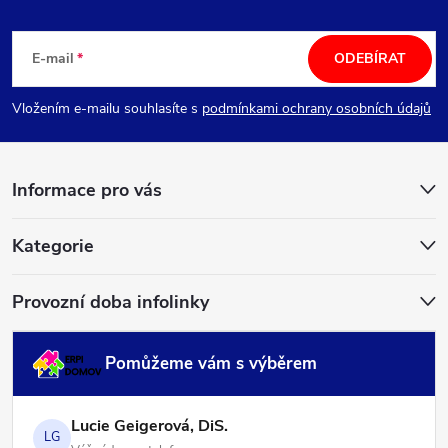
Z
á
E-mail
ODEBÍRAT
p
Vložením e-mailu souhlasíte s
podmínkami ochrany osobních údajů
a
Informace pro vás
t
í
Kategorie
Provozní doba infolinky
Pomůžeme vám s výběrem
Lucie Geigerová, DiS.
LG