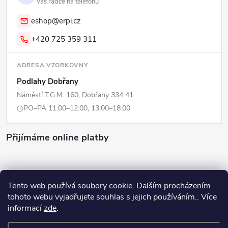
Váš rádce na telefonu
eshop@erpi.cz
+420 725 359 311
ADRESA VZORKOVNY
Podlahy Dobřany
Náměstí T.G.M. 160, Dobřany 334 41
PO–PÁ 11:00–12:00, 13:00–18:00
Přijímáme online platby
Tento web používá soubory cookie. Dalším procházením
tohoto webu vyjadřujete souhlas s jejich používáním.. Více
Copyright 2026
ERPI - Domov
. Všechna práva vyhrazena.
Upravit
informací
zde
.
nastavení cookies