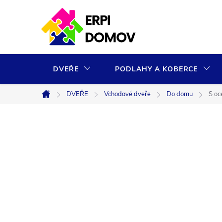
Přejít
na
obsah
DVEŘE
PODLAHY A KOBERCE
DVEŘE
Vchodové dveře
Do domu
S oc
Domů