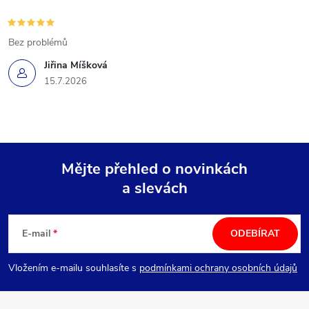
Bez problémů
Jiřina Míšková
15.7.2026
Mějte přehled o novinkách
a slevách
Z
á
E-mail
ODEBÍRAT
p
Vložením e-mailu souhlasíte s
podmínkami ochrany osobních údajů
a