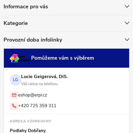
Informace pro vás
t
í
Kategorie
Provozní doba infolinky
Pomůžeme vám s výběrem
Lucie Geigerová, DiS.
LG
Váš rádce na telefonu
eshop@erpi.cz
+420 725 359 311
ADRESA VZORKOVNY
Podlahy Dobřany