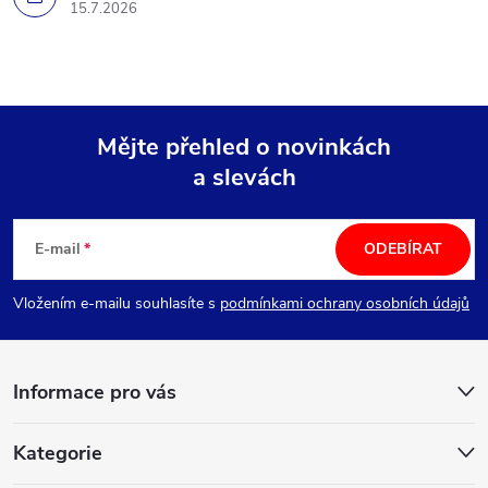
15.7.2026
Mějte přehled o novinkách
a slevách
Z
á
E-mail
ODEBÍRAT
p
Vložením e-mailu souhlasíte s
podmínkami ochrany osobních údajů
a
Informace pro vás
t
í
Kategorie