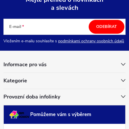
a slevách
Z
á
E-mail
ODEBÍRAT
p
Vložením e-mailu souhlasíte s
podmínkami ochrany osobních údajů
a
Informace pro vás
t
í
Kategorie
Provozní doba infolinky
Pomůžeme vám s výběrem