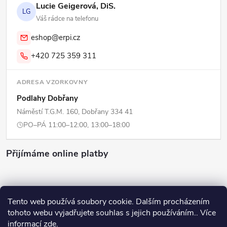
Lucie Geigerová, DiS.
LG
Váš rádce na telefonu
eshop@erpi.cz
+420 725 359 311
ADRESA VZORKOVNY
Podlahy Dobřany
Náměstí T.G.M. 160, Dobřany 334 41
PO–PÁ 11:00–12:00, 13:00–18:00
Přijímáme online platby
Tento web používá soubory cookie. Dalším procházením
tohoto webu vyjadřujete souhlas s jejich používáním.. Více
Copyright 2026
ERPI - Domov
. Všechna práva vyhrazena.
Upravit
informací
zde
.