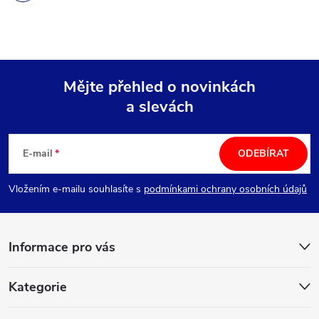
Mějte přehled o novinkách
a slevách
Z
á
E-mail
ODEBÍRAT
p
Vložením e-mailu souhlasíte s
podmínkami ochrany osobních údajů
a
Informace pro vás
t
í
Kategorie