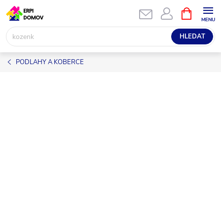
Přejít
NÁKUPNÍ
KOŠÍK
na
obsah
HLEDAT
PODLAHY A KOBERCE