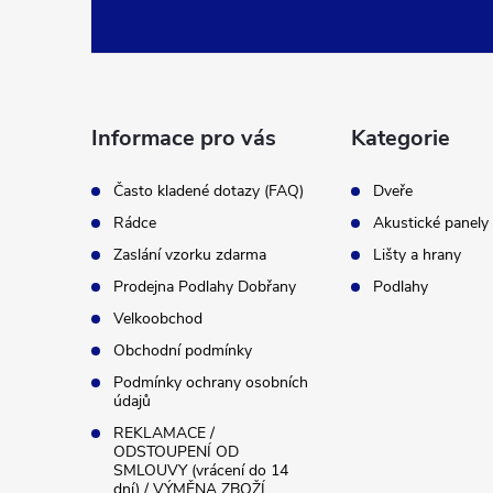
á
p
a
Informace pro vás
Kategorie
t
Často kladené dotazy (FAQ)
Dveře
Rádce
Akustické panely
í
Zaslání vzorku zdarma
Lišty a hrany
Prodejna Podlahy Dobřany
Podlahy
Velkoobchod
Obchodní podmínky
Podmínky ochrany osobních
údajů
REKLAMACE /
ODSTOUPENÍ OD
SMLOUVY (vrácení do 14
dní) / VÝMĚNA ZBOŽÍ