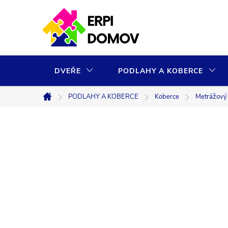
Přejít
na
obsah
DVEŘE
PODLAHY A KOBERCE
PODLAHY A KOBERCE
Koberce
Metrážový v
Domů