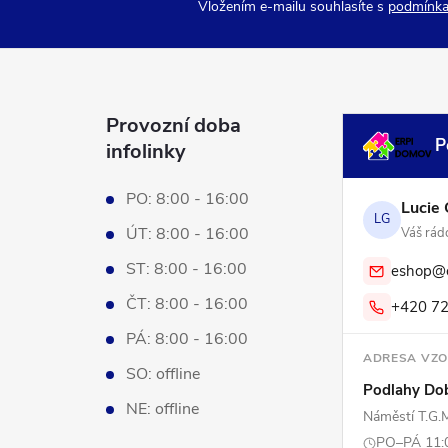
Vložením e-mailu souhlasíte s
podmínka
Provozní doba
P
infolinky
PO: 8:00 - 16:00
Lucie 
LG
ÚT: 8:00 - 16:00
Váš rádc
ST: 8:00 - 16:00
eshop@e
ČT: 8:00 - 16:00
+420 72
PÁ: 8:00 - 16:00
ADRESA VZ
SO: offline
Podlahy Do
NE: offline
Náměstí T.G.
PO–PÁ 11:0