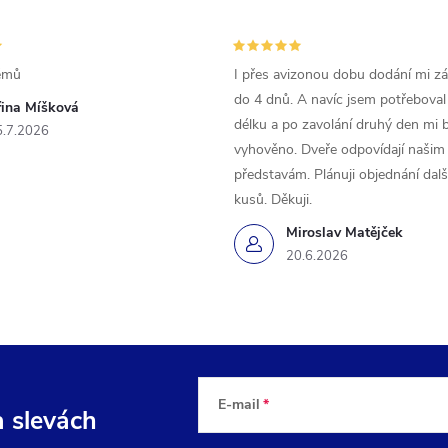
émů
I přes avizonou dobu dodání mi zás
do 4 dnů. A navíc jsem potřeboval
řina Míšková
délku a po zavolání druhý den mi 
5.7.2026
vyhověno. Dveře odpovídají našim
představám. Plánuji objednání dal
kusů. Děkuji.
Miroslav Matějček
20.6.2026
E-mail
a slevách