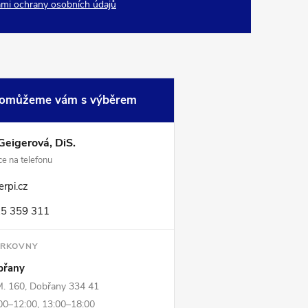
mi ochrany osobních údajů
omůžeme vám s výběrem
Geigerová, DiS.
e na telefonu
rpi.cz
5 359 311
ORKOVNY
břany
M. 160, Dobřany 334 41
0–12:00, 13:00–18:00