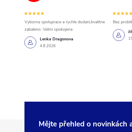
Vyborna spoluprace a rychle dodani,kvalitne
Bez probl
zabaleno. Velmi spokojena
Ji
1
Lenka Dragonova
4.8.2026
Z
Mějte přehled o novinkách