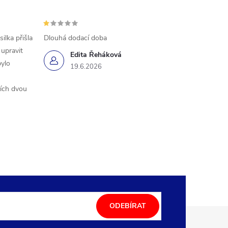
ilka přišla
Dlouhá dodací doba
 upravit
Edita Řeháková
bylo
19.6.2026
ších dvou
ODEBÍRAT