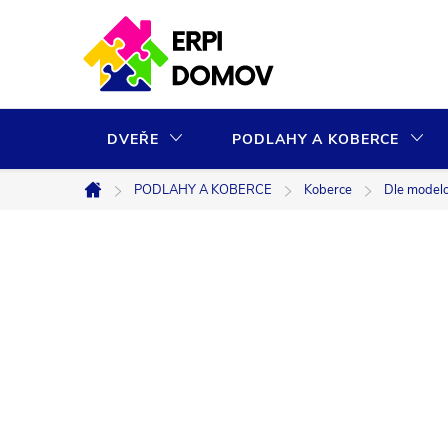
Přejít
na
obsah
DVEŘE
PODLAHY A KOBERCE
PODLAHY A KOBERCE
Koberce
Dle model
Domů