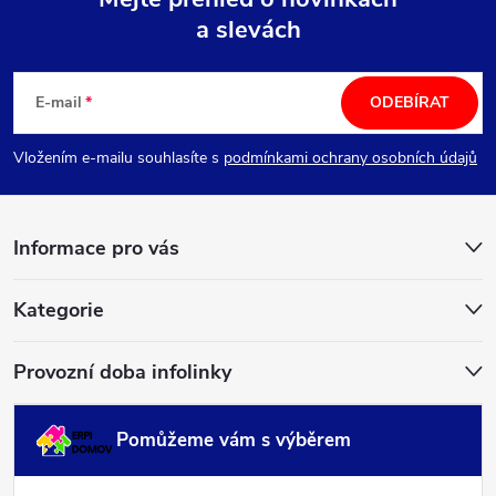
a slevách
Z
á
E-mail
ODEBÍRAT
p
Vložením e-mailu souhlasíte s
podmínkami ochrany osobních údajů
a
Informace pro vás
t
í
Kategorie
Provozní doba infolinky
Pomůžeme vám s výběrem