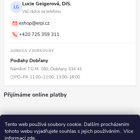
Lucie Geigerová, DiS.
LG
Váš rádce na telefonu
eshop@erpi.cz
+420 725 359 311
ADRESA VZORKOVNY
Podlahy Dobřany
Náměstí T.G.M. 160, Dobřany 334 41
PO–PÁ 11:00–12:00, 13:00–18:00
Přijímáme online platby
Tento web používá soubory cookie. Dalším procházením
tohoto webu vyjadřujete souhlas s jejich používáním.. Více
Copyright 2026
ERPI - Domov
. Všechna práva vyhrazena.
Upravit
informací
zde
.