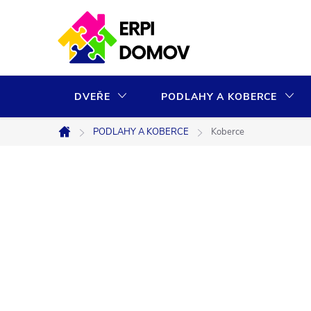
Přejít
na
obsah
DVEŘE
PODLAHY A KOBERCE
PODLAHY A KOBERCE
Koberce
Domů