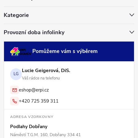
t
í
Kategorie
Provozní doba infolinky
Pomůžeme vám s výběrem
Lucie Geigerová, DiS.
LG
Váš rádce na telefonu
eshop@erpi.cz
+420 725 359 311
ADRESA VZORKOVNY
Podlahy Dobřany
Náměstí T.G.M. 160, Dobřany 334 41