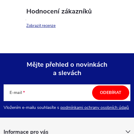
Hodnocení zákazníků
Zobrazit recenze
Mějte přehled o novinkách
a slevách
Z
á
E-mail
ODEBÍRAT
p
Vložením e-mailu souhlasíte s
podmínkami ochrany osobních údajů
a
Informace pro vás