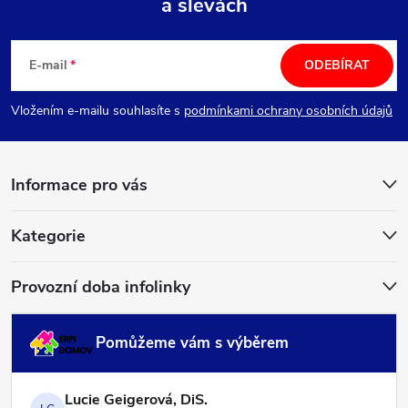
a slevách
Z
á
E-mail
ODEBÍRAT
p
Vložením e-mailu souhlasíte s
podmínkami ochrany osobních údajů
a
Informace pro vás
t
í
Kategorie
Provozní doba infolinky
Pomůžeme vám s výběrem
Lucie Geigerová, DiS.