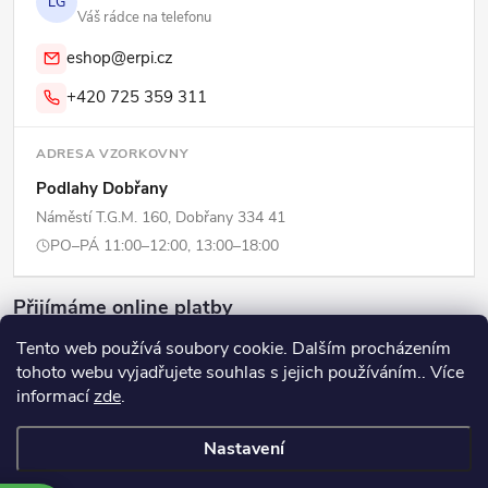
LG
Váš rádce na telefonu
eshop@erpi.cz
+420 725 359 311
ADRESA VZORKOVNY
Podlahy Dobřany
Náměstí T.G.M. 160, Dobřany 334 41
PO–PÁ 11:00–12:00, 13:00–18:00
Přijímáme online platby
Tento web používá soubory cookie. Dalším procházením
tohoto webu vyjadřujete souhlas s jejich používáním.. Více
informací
zde
.
Copyright 2026
ERPI - Domov
. Všechna práva vyhrazena.
Upravit
Nastavení
nastavení cookies