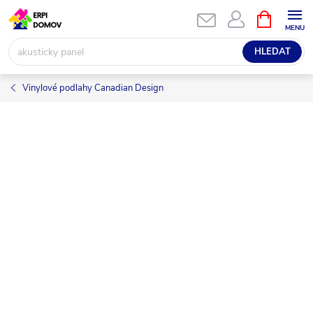
Přejít
NÁKUPNÍ
KOŠÍK
na
obsah
HLEDAT
Vinylové podlahy Canadian Design