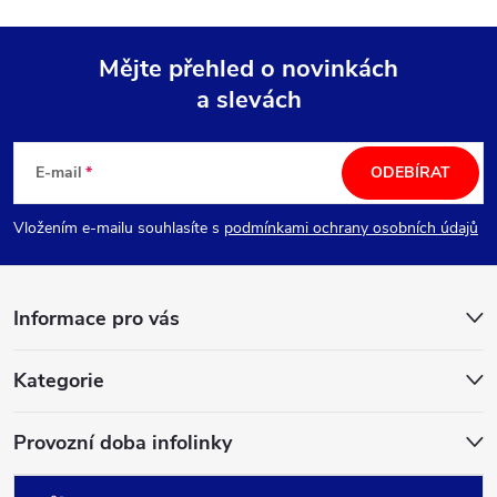
Mějte přehled o novinkách
a slevách
Z
á
E-mail
ODEBÍRAT
p
Vložením e-mailu souhlasíte s
podmínkami ochrany osobních údajů
a
Informace pro vás
t
í
Kategorie
Provozní doba infolinky