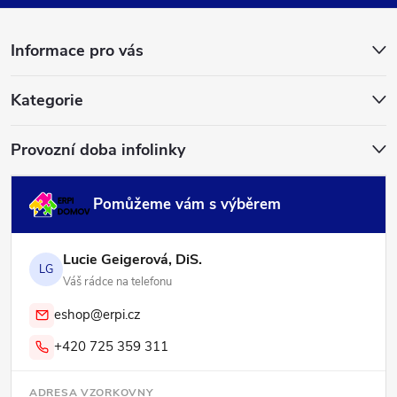
a
Informace pro vás
t
í
Kategorie
Provozní doba infolinky
Pomůžeme vám s výběrem
Lucie Geigerová, DiS.
LG
Váš rádce na telefonu
eshop@erpi.cz
+420 725 359 311
ADRESA VZORKOVNY