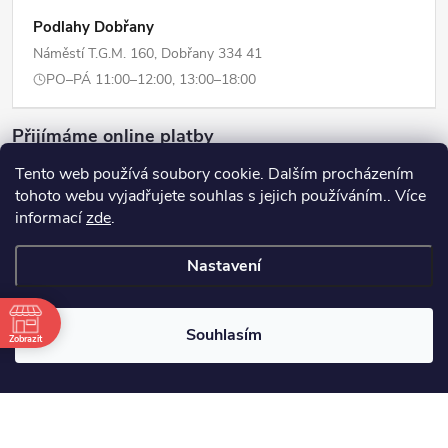
Podlahy Dobřany
Náměstí T.G.M. 160, Dobřany 334 41
PO–PÁ 11:00–12:00, 13:00–18:00
Přijímáme online platby
Tento web používá soubory cookie. Dalším procházením
tohoto webu vyjadřujete souhlas s jejich používáním.. Více
informací
zde
.
Copyright 2026
ERPI - Domov
. Všechna práva vyhrazena.
Upravit
Nastavení
nastavení cookies
Vytvořil Shoptet
Souhlasím
Zobrazit
Odstoupit od smlouvy
3:00
+420725359311
info@erpi-domov.cz
3:00