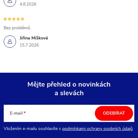
4.8.2026
Bez problémů
Jiřina Míšková
15.7.2026
Mějte přehled o novinkách
a slevách
Z
á
E-mail
ODEBÍRAT
p
Vložením e-mailu souhlasíte s
podmínkami ochrany osobních údajů