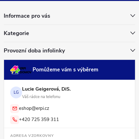
a
Informace pro vás
t
í
Kategorie
Provozní doba infolinky
Pomůžeme vám s výběrem
Lucie Geigerová, DiS.
LG
Váš rádce na telefonu
eshop@erpi.cz
+420 725 359 311
ADRESA VZORKOVNY