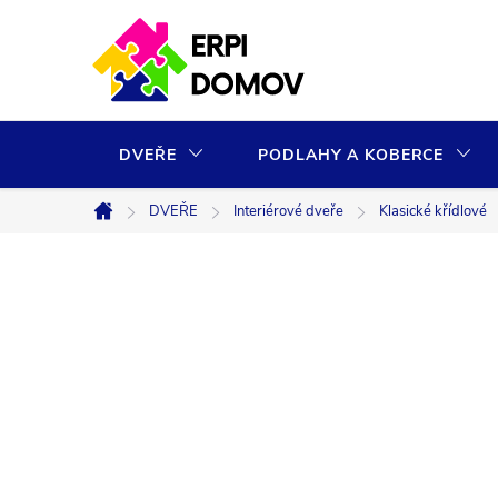
Přejít
na
obsah
DVEŘE
PODLAHY A KOBERCE
DVEŘE
Interiérové dveře
Klasické křídlové
Domů