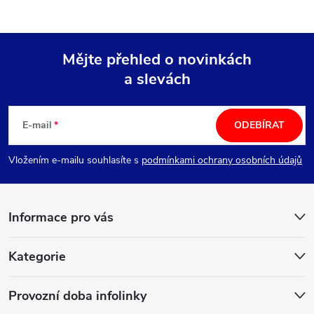
Mějte přehled o novinkách
a slevách
Z
á
E-mail
ODEBÍRAT
p
Vložením e-mailu souhlasíte s
podmínkami ochrany osobních údajů
a
Informace pro vás
t
í
Kategorie
Provozní doba infolinky