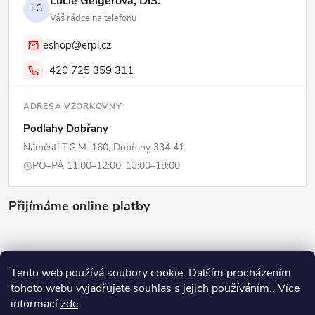
Lucie Geigerová, DiS.
LG
Váš rádce na telefonu
eshop@erpi.cz
+420 725 359 311
ADRESA VZORKOVNY
Podlahy Dobřany
Náměstí T.G.M. 160, Dobřany 334 41
PO–PÁ 11:00–12:00, 13:00–18:00
Přijímáme online platby
Tento web používá soubory cookie. Dalším procházením
tohoto webu vyjadřujete souhlas s jejich používáním.. Více
Copyright 2026
ERPI - Domov
. Všechna práva vyhrazena.
Upravit
informací
zde
.
nastavení cookies