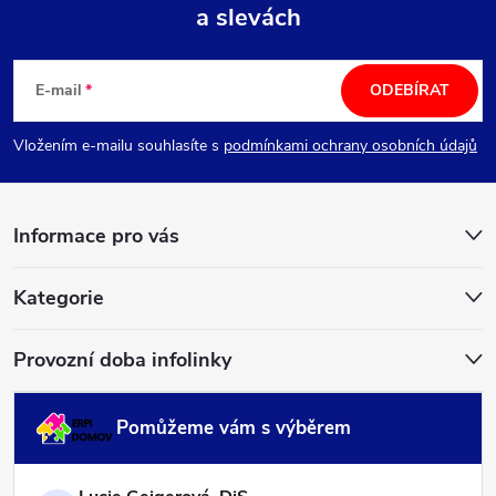
a slevách
Z
á
E-mail
ODEBÍRAT
p
Vložením e-mailu souhlasíte s
podmínkami ochrany osobních údajů
a
Informace pro vás
t
í
Kategorie
Provozní doba infolinky
Pomůžeme vám s výběrem