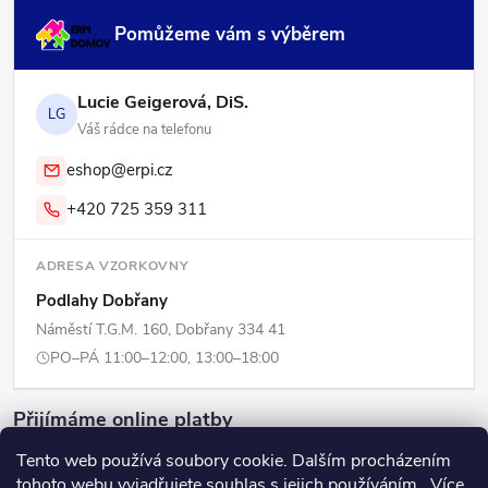
Pomůžeme vám s výběrem
Lucie Geigerová, DiS.
LG
Váš rádce na telefonu
eshop@erpi.cz
+420 725 359 311
ADRESA VZORKOVNY
Podlahy Dobřany
Náměstí T.G.M. 160, Dobřany 334 41
PO–PÁ 11:00–12:00, 13:00–18:00
Přijímáme online platby
Tento web používá soubory cookie. Dalším procházením
tohoto webu vyjadřujete souhlas s jejich používáním.. Více