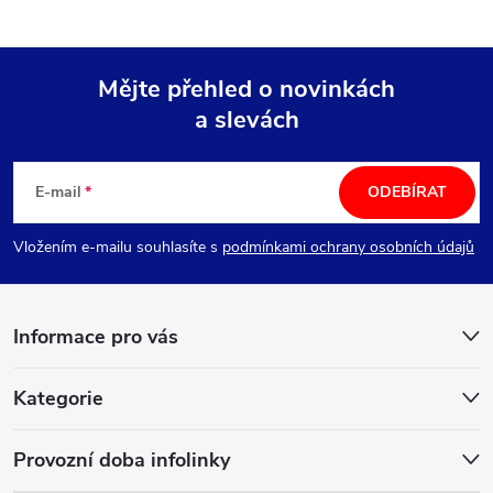
Mějte přehled o novinkách
a slevách
Z
á
E-mail
ODEBÍRAT
p
Vložením e-mailu souhlasíte s
podmínkami ochrany osobních údajů
a
Informace pro vás
t
í
Kategorie
Provozní doba infolinky