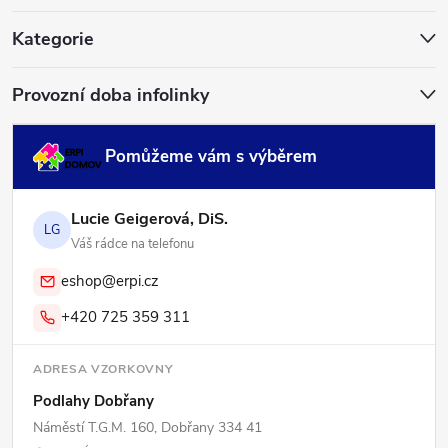
t
í
Kategorie
Provozní doba infolinky
Pomůžeme vám s výběrem
Lucie Geigerová, DiS.
LG
Váš rádce na telefonu
eshop@erpi.cz
+420 725 359 311
ADRESA VZORKOVNY
Podlahy Dobřany
Náměstí T.G.M. 160, Dobřany 334 41