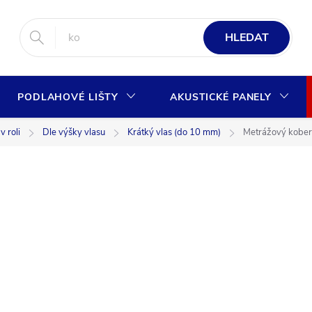
HLEDAT
PODLAHOVÉ LIŠTY
AKUSTICKÉ PANELY
 roli
Dle výšky vlasu
Krátký vlas (do 10 mm)
Metrážový kobe