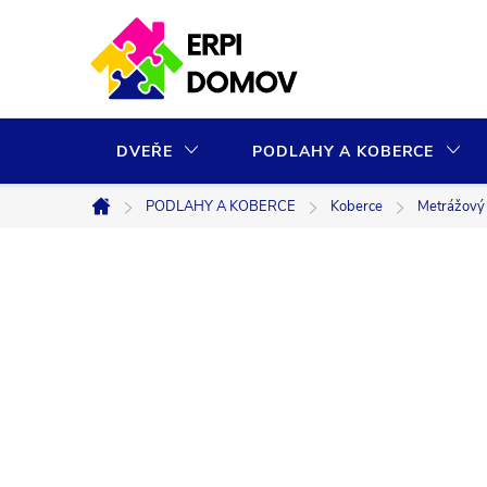
Přejít
na
obsah
DVEŘE
PODLAHY A KOBERCE
PODLAHY A KOBERCE
Koberce
Metrážový v
Domů